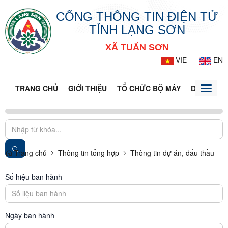
CỔNG THÔNG TIN ĐIỆN TỬ
TỈNH LẠNG SƠN
XÃ TUẤN SƠN
VIE
EN
TRANG CHỦ
GIỚI THIỆU
TỔ CHỨC BỘ MÁY
DOANH NG
Toggle
naviga
Trang chủ
Thông tin tổng hợp
Thông tin dự án, đấu thầu
Số hiệu ban hành
Ngày ban hành