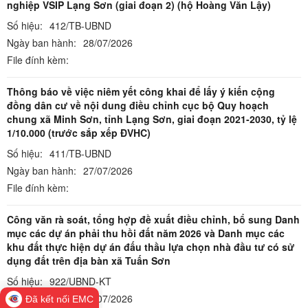
nghiệp VSIP Lạng Sơn (giai đoạn 2) (hộ Hoàng Văn Lậy)
Số hiệu:
412/TB-UBND
Ngày ban hành:
28/07/2026
File đính kèm:
Thông báo về việc niêm yết công khai để lấy ý kiến cộng
đồng dân cư về nội dung điều chỉnh cục bộ Quy hoạch
chung xã Minh Sơn, tỉnh Lạng Sơn, giai đoạn 2021-2030, tỷ lệ
1/10.000 (trước sắp xếp ĐVHC)
Số hiệu:
411/TB-UBND
Ngày ban hành:
27/07/2026
File đính kèm:
Công văn rà soát, tổng hợp đề xuất điều chỉnh, bổ sung Danh
mục các dự án phải thu hồi đất năm 2026 và Danh mục các
khu đất thực hiện dự án đấu thầu lựa chọn nhà đầu tư có sử
dụng đất trên địa bàn xã Tuấn Sơn
Số hiệu:
922/UBND-KT
Ngày ban hành:
18/07/2026
Đã kết nối EMC