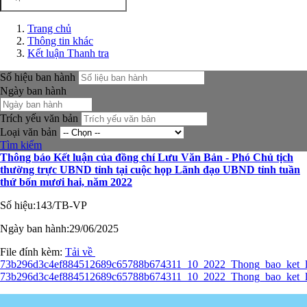
Trang chủ
Thông tin khác
Kết luận Thanh tra
Số hiệu ban hành
Ngày ban hành
Trích yếu văn bản
Loại văn bản
Tìm kiếm
Thông báo Kết luận của đồng chí Lưu Văn Bản - Phó Chủ tịch
thường trực UBND tỉnh tại cuộc họp Lãnh đạo UBND tỉnh tuần
thứ bốn mươi hai, năm 2022
Số hiệu:
143/TB-VP
Ngày ban hành:
29/06/2025
File đính kèm:
Tải về
73b296d3c4ef884512689c65788b674311_10_2022_Thong_bao_ket_
73b296d3c4ef884512689c65788b674311_10_2022_Thong_bao_ket_