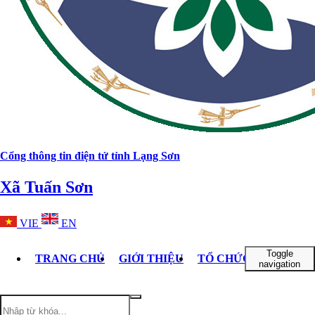
Cổng thông tin điện tử tỉnh Lạng Sơn
Xã Tuấn Sơn
VIE
EN
Toggle
TRANG CHỦ
GIỚI THIỆU
TỔ CHỨC BỘ MÁY
navigation