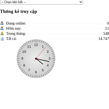
Thống kê truy cập
Đang online:
0
Hôm nay:
21
Trong tháng:
548
Tất cả:
14.747
Xã Tuấn Sơn
Trưởng Ban biên tập:
Nguyễn Văn A
Địa chỉ:
Cơ quan