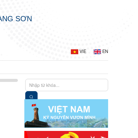
LẠNG SƠN
VIE
EN