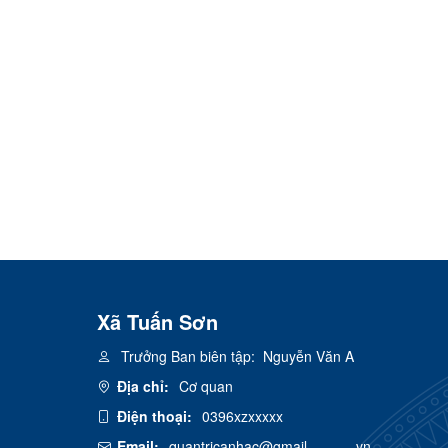
Xã Tuấn Sơn
Trưởng Ban biên tập:
Nguyễn Văn A
Địa chỉ:
Cơ quan
Điện thoại:
0396xzxxxxx
Email:
quantricanhac@gmail---------.vn