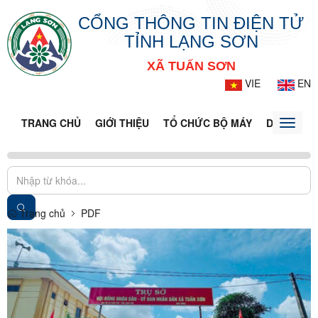
CỔNG THÔNG TIN ĐIỆN TỬ
TỈNH LẠNG SƠN
XÃ TUẤN SƠN
VIE
EN
TRANG CHỦ
GIỚI THIỆU
TỔ CHỨC BỘ MÁY
DOANH NG
Toggle
naviga
Trang chủ
PDF