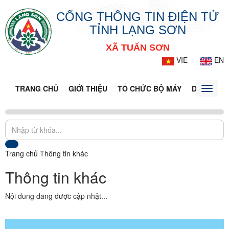
CỔNG THÔNG TIN ĐIỆN TỬ
TỈNH LẠNG SƠN
XÃ TUẤN SƠN
VIE
EN
TRANG CHỦ
GIỚI THIỆU
TỔ CHỨC BỘ MÁY
DOANH NG
Toggle
naviga
Trang chủ
Thông tin khác
Thông tin khác
Nội dung đang được cập nhật...