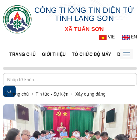
CỔNG THÔNG TIN ĐIỆN TỬ
TỈNH LẠNG SƠN
XÃ TUẤN SƠN
VIE
EN
TRANG CHỦ
GIỚI THIỆU
TỔ CHỨC BỘ MÁY
DOANH NG
Toggle
naviga
Trang chủ
Tin tức - Sự kiện
Xây dựng đảng