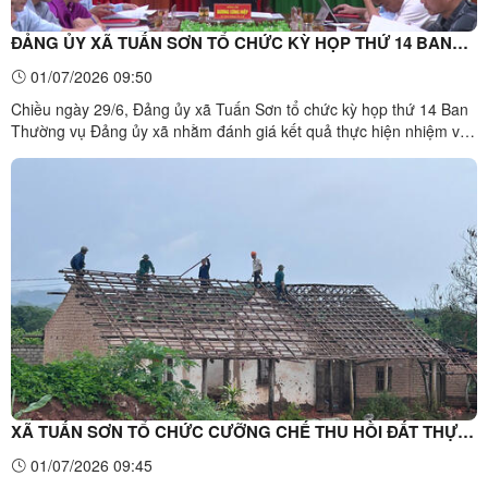
ĐẢNG ỦY XÃ TUẤN SƠN TỔ CHỨC KỲ HỌP THỨ 14 BAN
THƯỜNG VỤ
01/07/2026 09:50
Chiều ngày 29/6, Đảng ủy xã Tuấn Sơn tổ chức kỳ họp thứ 14 Ban
Thường vụ Đảng ủy xã nhằm đánh giá kết quả thực hiện nhiệm vụ
6 tháng đầu năm và triển khai phương hướng, nhiệm vụ 6 tháng
cuối năm 2026.Toàn cảnh kỳ họp thứ 14 BTV Tại kỳ họp, các đại
biểu đã nghe, thảo luận và cho ý kiến đối với 10 ...
XÃ TUẤN SƠN TỔ CHỨC CƯỠNG CHẾ THU HỒI ĐẤT THỰC
HIỆN DỰ ÁN KHU CÔNG NGHIỆP VSIP LẠNG SƠN
01/07/2026 09:45