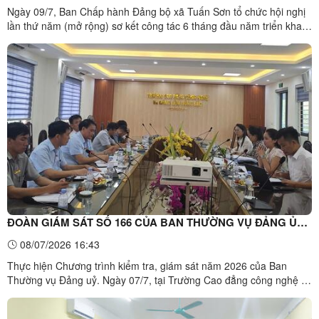
Ngày 09/7, Ban Chấp hành Đảng bộ xã Tuấn Sơn tổ chức hội nghị
lần thứ năm (mở rộng) sơ kết công tác 6 tháng đầu năm triển khai
phương hướng, nhiệm vụ 6 tháng cuối năm 2026.Toàn cảnh Hội
nghị Đồng chí Dương Công Hiệp, Bí thư Đảng ủy xã phát biểu khai
mạc Hội nghị Trong 6 tháng đầu năm 2026, Ban Chấp ...
ĐOÀN GIÁM SÁT SỐ 166 CỦA BAN THƯỜNG VỤ ĐẢNG ỦY
XÃ TUẤN SƠN LÀM VIỆC VỚI BAN CHẤP HÀNH ĐẢNG BỘ
08/07/2026 16:43
TRƯỜNG CAO ĐẲNG NÔNG LÂM ĐÔNG BẮC
Thực hiện Chương trình kiểm tra, giám sát năm 2026 của Ban
Thường vụ Đảng uỷ. Ngày 07/7, tại Trường Cao đẳng công nghệ và
nông lâm Đông Bắc, Đoàn giám sát số 166 của Ban Thường vụ
Đảng ủy xã Tuấn Sơn do đồng chí Trịnh Tuấn Anh, Ủy viên Ban