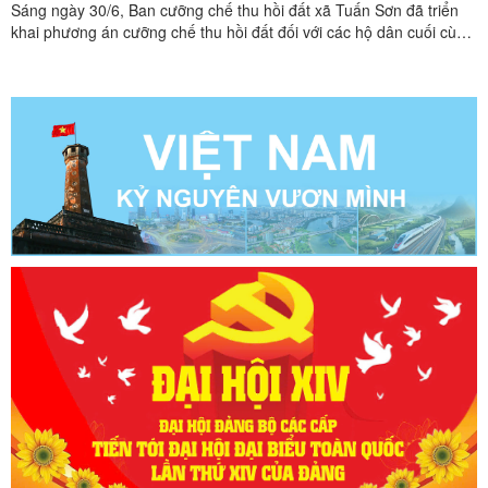
Sáng ngày 30/6, Ban cưỡng chế thu hồi đất xã Tuấn Sơn đã triển
khai phương án cưỡng chế thu hồi đất đối với các hộ dân cuối cùng
chưa bàn giao mặt bằng thuộc Giai đoạn 1, Dự án Đầu tư xây dựng
và kinh doanh kết cấu hạ tầng Khu công nghiệp (KCN) VSIP Lạng
Sơn.Ban cưỡng chế tháo dỡ ngôi nhà Trước đó, ...