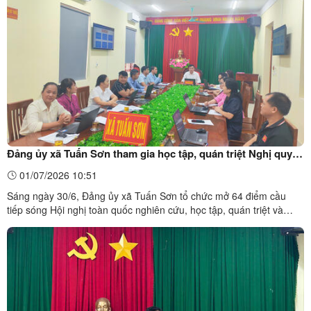
Thường vụ Đảng ủy, Phó chủ tịch UBND xã làm Trưởng đoàn đã ...
Đảng ủy xã Tuấn Sơn tham gia học tập, quán triệt Nghị quyết
số 10-NQ/TW của Bộ Chính trị
01/07/2026 10:51
Sáng ngày 30/6, Đảng ủy xã Tuấn Sơn tổ chức mở 64 điểm cầu
tiếp sóng Hội nghị toàn quốc nghiên cứu, học tập, quán triệt và
triển khai thực hiện Nghị quyết số 10-NQ/TW ngày 08/6/2026 của
Bộ Chính trị về phát triển kinh tế tư nhân và kinh tế có vốn đầu tư
nước ngoài. Các điểm cầu được bố trí tại trụ ...