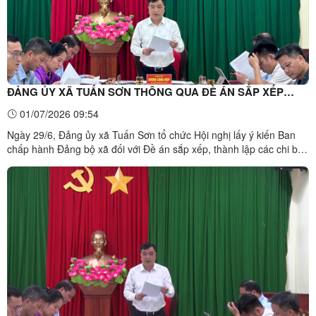
ĐẢNG ỦY XÃ TUẤN SƠN THÔNG QUA ĐỀ ÁN SẮP XẾP
THÀNH LẬP CHI BỘ THÔN TRỰC THUỘC
01/07/2026 09:54
Ngày 29/6, Đảng ủy xã Tuấn Sơn tổ chức Hội nghị lấy ý kiến Ban
chấp hành Đảng bộ xã đối với Đề án sắp xếp, thành lập các chi bộ
thôn trực thuộc Đảng ủy xã. Các đại biểu tham dự Hội nghị Theo
Đề án, sau khi thực hiện sắp xếp lại xã Tuấn Sơn còn 19 thôn, giảm
11 thôn so với trước đây, bảo đảm đúng ...