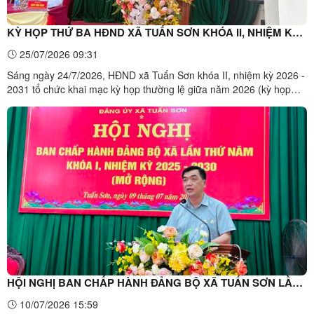
KỲ HỌP THỨ BA HĐND XÃ TUẤN SƠN KHÓA II, NHIỆM KỲ
2026 -2031
25/07/2026 09:31
Sáng ngày 24/7/2026, HĐND xã Tuấn Sơn khóa II, nhiệm kỳ 2026 -
2031 tổ chức khai mạc kỳ họp thường lệ giữa năm 2026 (kỳ họp
thứ ba) nhằm xem xét, quyết nghị một số nội dung quan trọng. Các
đại biểu tham dự Kỳ họp Dự kỳ họp có đồng chí Bùi Thị Mẫn, Giám
đốc Bệnh viện y học cổ truyền tỉnh Lạng Sơn, ...
HỘI NGHỊ BAN CHẤP HÀNH ĐẢNG BỘ XÃ TUẤN SƠN LẦN
THỨ NĂM
10/07/2026 15:59