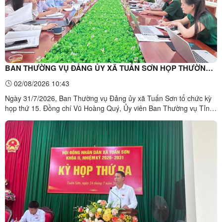
BAN THƯỜNG VỤ ĐẢNG ỦY XÃ TUẤN SƠN HỌP THƯỜNG
KỲ THÁNG 7
02/08/2026 10:43
Ngày 31/7/2026, Ban Thường vụ Đảng ủy xã Tuấn Sơn tổ chức kỳ
họp thứ 15. Đồng chí Vũ Hoàng Quý, Ủy viên Ban Thường vụ Tỉnh
ủy, Chủ nhiệm Ủy ban Kiểm tra Tỉnh ủy dự và chỉ đạo kỳ họp; đồng
chí Dương Công Hiệp, Bí thư Đảng ủy xã chủ trì cuộc họp. Tham
dự kỳ họp có các đồng chí đại diện Ủy ban kiểm ...