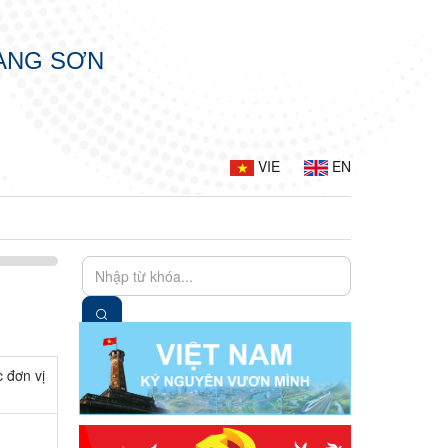
LẠNG SƠN
VIE
EN
c đơn vị