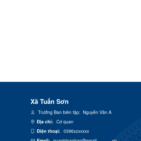
Xã Tuấn Sơn
Trưởng Ban biên tập:
Nguyễn Văn A
Địa chỉ:
Cơ quan
Điện thoại:
0396xzxxxxx
Email:
quantricanhac@gmail---------.vn