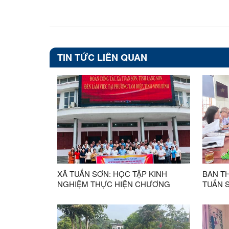
TIN TỨC LIÊN QUAN
XÃ TUẤN SƠN: HỌC TẬP KINH
BAN T
NGHIỆM THỰC HIỆN CHƯƠNG
TUẤN 
TRÌNH GIẢM NGHÈO TẠI TỈNH NINH
THÁNG
BÌNH