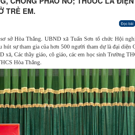
, CHỐNG PHÁO NỔ; THUỐC LÁ ĐIỆN
Ở TRẺ EM.
Đọc bài
 sơ sở Hòa Thắng. UBND xã Tuấn Sơn tổ chức Hội nghị
hu hút sự tham gia của hơn 500 người tham dự là đại diện
ã, Các thầy giáo, cô giáo, các em học sinh Trường T
 THCS Hòa Thắng.