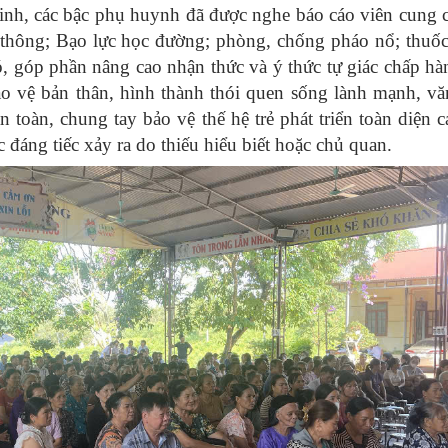
sinh, các bậc phụ huynh đã được nghe báo cáo viên cung 
thông; Bạo lực học đường; phòng, chống pháo nổ; thuốc
 góp phần nâng cao nhận thức và ý thức tự giác chấp h
o vệ bản thân, hình thành thói quen sống lành mạnh, vă
toàn, chung tay bảo vệ thế hệ trẻ phát triển toàn diện c
c đáng tiếc xảy ra do thiếu hiểu biết hoặc chủ quan.