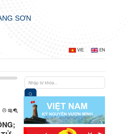
LẠNG SƠN
VIE
EN
ÔNG;