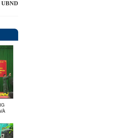
à UBND
NG
VÀ
1371