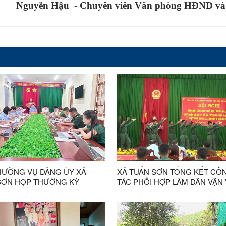
Nguyễn Hậu - Chuyên viên Văn phòng HĐND v
HƯỜNG VỤ ĐẢNG ỦY XÃ
XÃ TUẤN SƠN TỔNG KẾT CÔ
SƠN HỌP THƯỜNG KỲ
TÁC PHỐI HỢP LÀM DÂN VẬN 
 7
THỰC HIỆN ĐỀ ÁN 57, ĐỀ ÁN 
GIAI ĐOẠN 1 NĂM 2026