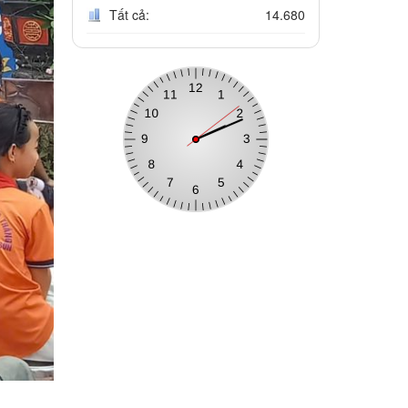
Tất cả:
14.680