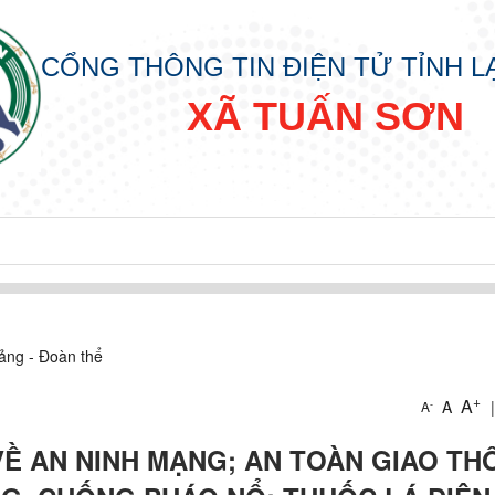
CỔNG THÔNG TIN ĐIỆN TỬ TỈNH 
XÃ TUẤN SƠN
ảng - Đoàn thể
+
A
A
|
-
A
Ề AN NINH MẠNG; AN TOÀN GIAO TH