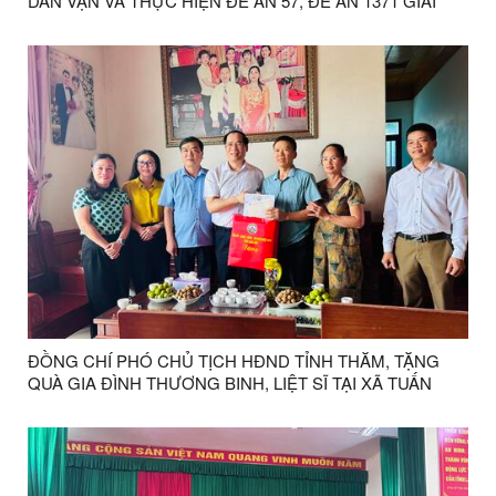
DÂN VẬN VÀ THỰC HIỆN ĐỀ ÁN 57, ĐỀ ÁN 1371 GIAI
ĐOẠN 1 NĂM 2026
ĐỒNG CHÍ PHÓ CHỦ TỊCH HĐND TỈNH THĂM, TẶNG
QUÀ GIA ĐÌNH THƯƠNG BINH, LIỆT SĨ TẠI XÃ TUẤN
SƠN