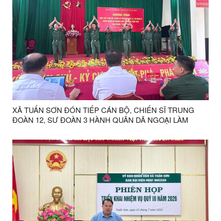
XÃ TUẤN SƠN ĐÓN TIẾP CÁN BỘ, CHIẾN SĨ TRUNG
ĐOÀN 12, SƯ ĐOÀN 3 HÀNH QUÂN DÃ NGOẠI LÀM
CÔNG TÁC DÂN VẬN GIAI ĐOẠN I NĂM 2026