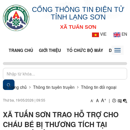
CỔNG THÔNG TIN ĐIỆN TỬ
TỈNH LẠNG SƠN
XÃ TUẤN SƠN
VIE
EN
TRANG CHỦ
GIỚI THIỆU
TỔ CHỨC BỘ MÁY
DOANH NG
Toggle
naviga
Trang chủ
Thông tin tuyên truyền
Thông tin đối ngoại
+
A
Thứ ba, 19/05/2026
|
09:55
A
|
-
A
XÃ TUẤN SƠN TRAO HỖ TRỢ CHO
CHÁU BÉ BỊ THƯƠNG TÍCH TẠI