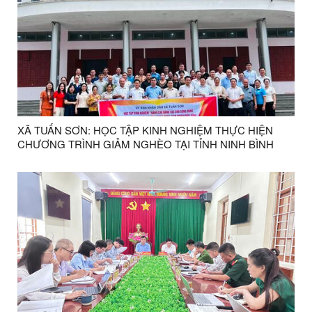
XÃ TUẤN SƠN: HỌC TẬP KINH NGHIỆM THỰC HIỆN
CHƯƠNG TRÌNH GIẢM NGHÈO TẠI TỈNH NINH BÌNH