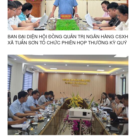
BAN ĐẠI DIỆN HỘI ĐỒNG QUẢN TRỊ NGÂN HÀNG CSXH
XÃ TUẤN SƠN TỔ CHỨC PHIÊN HỌP THƯỜNG KỲ QUÝ
II NĂM 2026