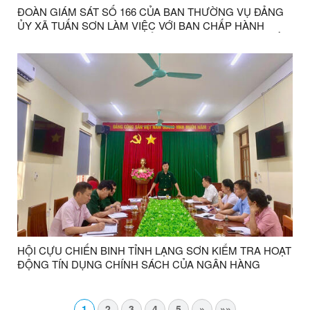
ĐOÀN GIÁM SÁT SỐ 166 CỦA BAN THƯỜNG VỤ ĐẢNG
ỦY XÃ TUẤN SƠN LÀM VIỆC VỚI BAN CHẤP HÀNH
ĐẢNG BỘ TRƯỜNG CAO ĐẲNG NÔNG LÂM ĐÔNG BẮC
HỘI CỰU CHIẾN BINH TỈNH LẠNG SƠN KIỂM TRA HOẠT
ĐỘNG TÍN DỤNG CHÍNH SÁCH CỦA NGÂN HÀNG
CHÍNH SÁCH XÃ HỘI TẠI XÃ TUẤN SƠN.
1
2
3
4
5
»
»»