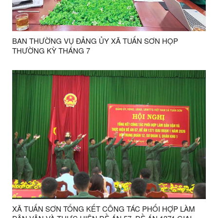
BAN THƯỜNG VỤ ĐẢNG ỦY XÃ TUẤN SƠN HỌP
THƯỜNG KỲ THÁNG 7
XÃ TUẤN SƠN TỔNG KẾT CÔNG TÁC PHỐI HỢP LÀM