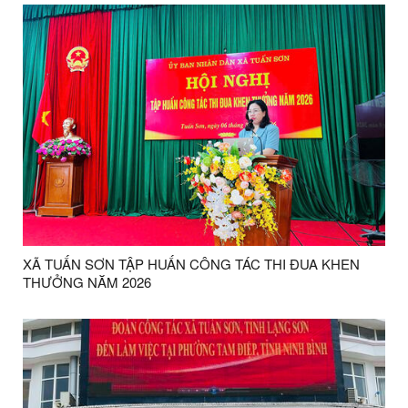
XÃ TUẤN SƠN TẬP HUẤN CÔNG TÁC THI ĐUA KHEN
THƯỞNG NĂM 2026