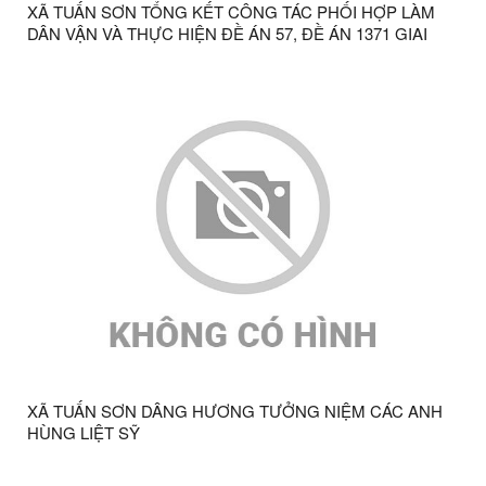
XÃ TUẤN SƠN TỔNG KẾT CÔNG TÁC PHỐI HỢP LÀM
DÂN VẬN VÀ THỰC HIỆN ĐỀ ÁN 57, ĐỀ ÁN 1371 GIAI
ĐOẠN 1 NĂM 2026
XÃ TUẤN SƠN DÂNG HƯƠNG TƯỞNG NIỆM CÁC ANH
HÙNG LIỆT SỸ