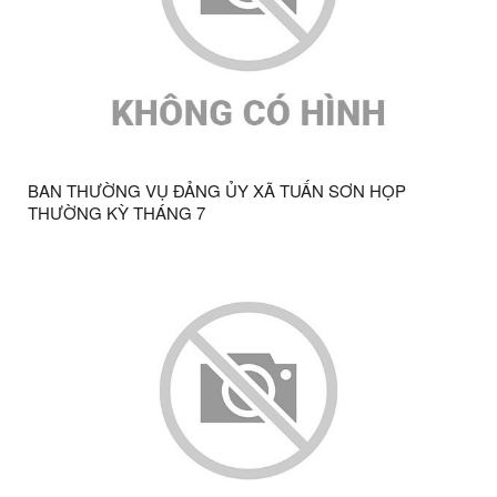
BAN THƯỜNG VỤ ĐẢNG ỦY XÃ TUẤN SƠN HỌP
THƯỜNG KỲ THÁNG 7