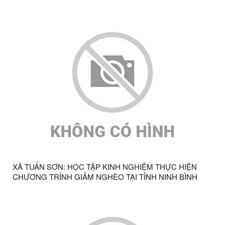
XÃ TUẤN SƠN: HỌC TẬP KINH NGHIỆM THỰC HIỆN
CHƯƠNG TRÌNH GIẢM NGHÈO TẠI TỈNH NINH BÌNH