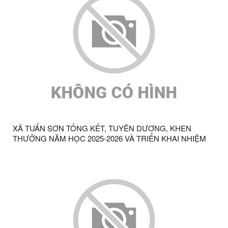
XÃ TUẤN SƠN TỔNG KẾT, TUYÊN DƯƠNG, KHEN
THƯỞNG NĂM HỌC 2025-2026 VÀ TRIỂN KHAI NHIỆM
VỤ NĂM HỌC 2026-2027