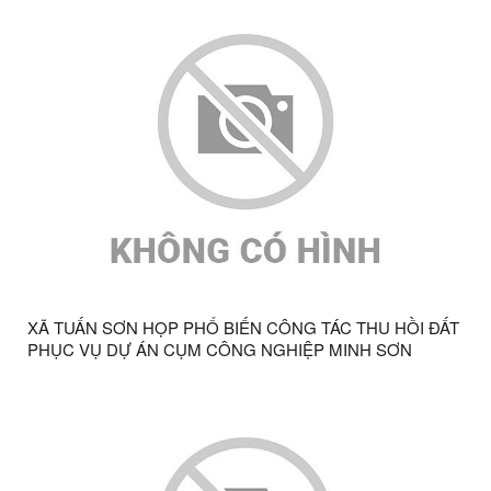
XÃ TUẤN SƠN HỌP PHỔ BIẾN CÔNG TÁC THU HỒI ĐẤT
PHỤC VỤ DỰ ÁN CỤM CÔNG NGHIỆP MINH SƠN