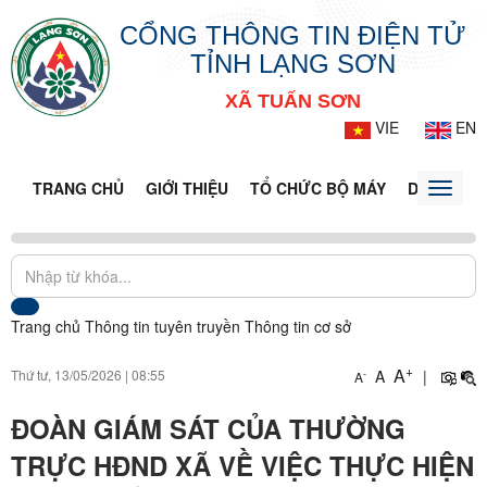
CỔNG THÔNG TIN ĐIỆN TỬ
TỈNH LẠNG SƠN
XÃ TUẤN SƠN
VIE
EN
TRANG CHỦ
GIỚI THIỆU
TỔ CHỨC BỘ MÁY
DOANH NG
Toggle
naviga
Trang chủ
Thông tin tuyên truyền
Thông tin cơ sở
+
A
Thứ tư, 13/05/2026
|
08:55
A
|
-
A
ĐOÀN GIÁM SÁT CỦA THƯỜNG
TRỰC HĐND XÃ VỀ VIỆC THỰC HIỆN