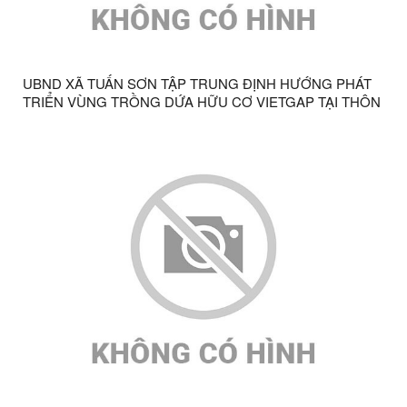
UBND XÃ TUẤN SƠN TẬP TRUNG ĐỊNH HƯỚNG PHÁT
TRIỂN VÙNG TRỒNG DỨA HỮU CƠ VIETGAP TẠI THÔN
CÃ TRONG